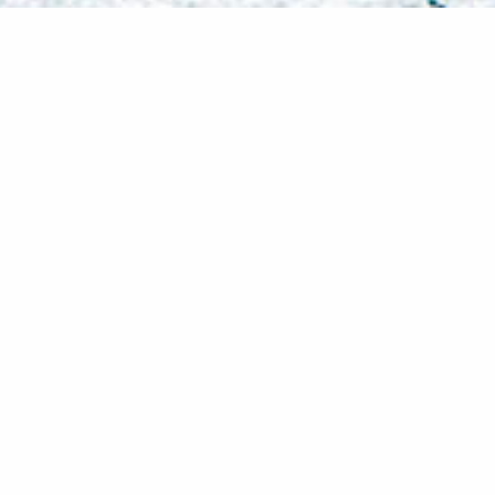
Με λίγα λόγια
σταν τόσο κοντά με ανθρώπους που ζούνε τόσο μακριά
πλάτη της γης.
τή η σελίδα είναι ένα μικρό αποτύπωμα της φιλίας μ