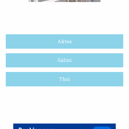
Aktea
Galini
Thoi