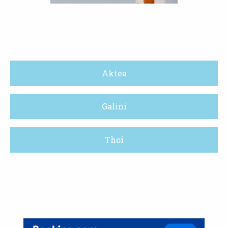
Aktea
Galini
Thoi