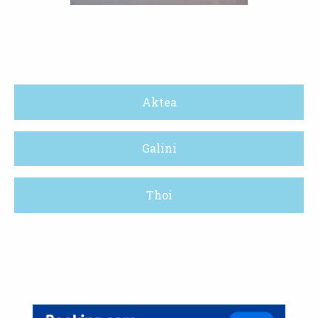
Aktea
Galini
Thoi