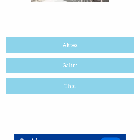
Aktea
Galini
Thoi