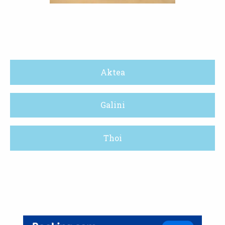
Aktea
Galini
Thoi